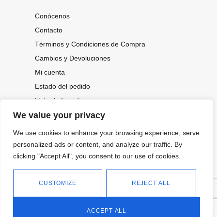
Conócenos
Contacto
Términos y Condiciones de Compra
Cambios y Devoluciones
Mi cuenta
Estado del pedido
Lista de favoritos
We value your privacy
We use cookies to enhance your browsing experience, serve
CONOCE NUESTRAS NOVEDADES,
OFERTAS...
personalized ads or content, and analyze our traffic. By
clicking "Accept All", you consent to our use of cookies.
Suscríbete a nuestra newsletter
CUSTOMIZE
REJECT ALL
©
Política de privacidad
Tienda online de Moda y
|
2026.
Complementos
Política de cookies
ACCEPT ALL