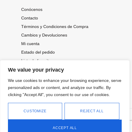
Conócenos
Contacto
Términos y Condiciones de Compra
Cambios y Devoluciones
Mi cuenta
Estado del pedido
Lista de favoritos
We value your privacy
We use cookies to enhance your browsing experience, serve
CONOCE NUESTRAS NOVEDADES,
OFERTAS...
personalized ads or content, and analyze our traffic. By
clicking "Accept All", you consent to our use of cookies.
Suscríbete a nuestra newsletter
CUSTOMIZE
REJECT ALL
©
Política de privacidad
Tienda online de Moda y
|
2026.
Complementos
Política de cookies
ACCEPT ALL