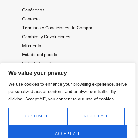
Conócenos
Contacto
Términos y Condiciones de Compra
Cambios y Devoluciones
Mi cuenta
Estado del pedido
Lista de favoritos
We value your privacy
We use cookies to enhance your browsing experience, serve
CONOCE NUESTRAS NOVEDADES,
OFERTAS...
personalized ads or content, and analyze our traffic. By
clicking "Accept All", you consent to our use of cookies.
Suscríbete a nuestra newsletter
CUSTOMIZE
REJECT ALL
©
Política de privacidad
Tienda online de Moda y
|
2026.
Complementos
Política de cookies
ACCEPT ALL