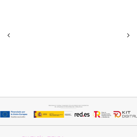
Añadir al carrito
Seleccionar opciones
PANTALON LINO RAQUEL
BOTIN COWBOY SERRAJE
34,95
€
42,95
€