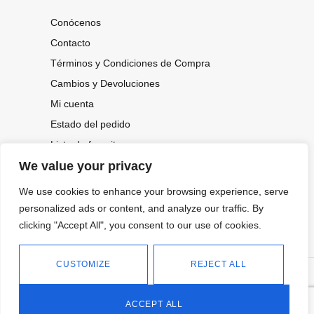
Conócenos
Contacto
Términos y Condiciones de Compra
Cambios y Devoluciones
Mi cuenta
Estado del pedido
Lista de favoritos
We value your privacy
We use cookies to enhance your browsing experience, serve
CONOCE NUESTRAS NOVEDADES,
OFERTAS...
personalized ads or content, and analyze our traffic. By
clicking "Accept All", you consent to our use of cookies.
Suscríbete a nuestra newsletter
CUSTOMIZE
REJECT ALL
©
Política de privacidad
Tienda online de Moda y
|
2026.
Complementos
Política de cookies
ACCEPT ALL