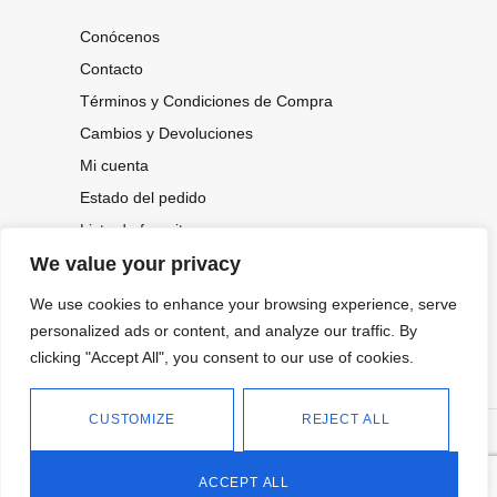
Conócenos
Contacto
Términos y Condiciones de Compra
Cambios y Devoluciones
Mi cuenta
Estado del pedido
Lista de favoritos
We value your privacy
We use cookies to enhance your browsing experience, serve
CONOCE NUESTRAS NOVEDADES,
OFERTAS...
personalized ads or content, and analyze our traffic. By
clicking "Accept All", you consent to our use of cookies.
Suscríbete a nuestra newsletter
CUSTOMIZE
REJECT ALL
©
Política de privacidad
Tienda online de Moda y
|
2026.
Complementos
Política de cookies
ACCEPT ALL