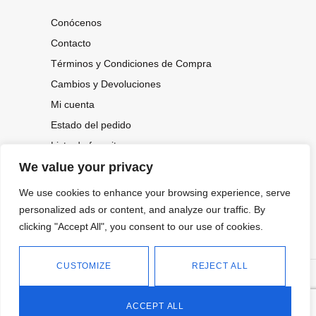
Conócenos
Contacto
Términos y Condiciones de Compra
Cambios y Devoluciones
Mi cuenta
Estado del pedido
Lista de favoritos
We value your privacy
We use cookies to enhance your browsing experience, serve
CONOCE NUESTRAS NOVEDADES,
OFERTAS...
personalized ads or content, and analyze our traffic. By
clicking "Accept All", you consent to our use of cookies.
Suscríbete a nuestra newsletter
CUSTOMIZE
REJECT ALL
©
Política de privacidad
Tienda online de Moda y
|
2026.
Complementos
Política de cookies
ACCEPT ALL