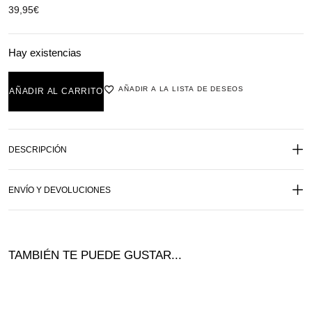
39,95
€
Hay existencias
AÑADIR A LA LISTA DE DESEOS
AÑADIR AL CARRITO
DESCRIPCIÓN
ENVÍO Y DEVOLUCIONES
TAMBIÉN TE PUEDE GUSTAR...
Ofer
¡Of