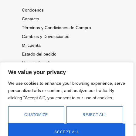
Conócenos
Contacto
Términos y Condiciones de Compra
Cambios y Devoluciones
Mi cuenta
Estado del pedido
Lista de favoritos
We value your privacy
We use cookies to enhance your browsing experience, serve
CONOCE NUESTRAS NOVEDADES,
OFERTAS...
personalized ads or content, and analyze our traffic. By
clicking "Accept All", you consent to our use of cookies.
Suscríbete a nuestra newsletter
CUSTOMIZE
REJECT ALL
©
Política de privacidad
Tienda online de Moda y
|
2026.
Complementos
Política de cookies
ACCEPT ALL