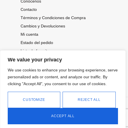
Conócenos
Contacto
Términos y Condiciones de Compra
Cambios y Devoluciones
Mi cuenta
Estado del pedido
Lista de favoritos
We value your privacy
We use cookies to enhance your browsing experience, serve
CONOCE NUESTRAS NOVEDADES,
personalized ads or content, and analyze our traffic. By
OFERTAS...
clicking "Accept All", you consent to our use of cookies.
Suscríbete a nuestra newsletter
CUSTOMIZE
REJECT ALL
©
Política de privacidad
Tienda online de Moda y
|
2026.
Complementos
Política de cookies
ACCEPT ALL