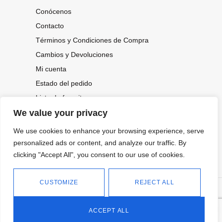
Conócenos
Contacto
Términos y Condiciones de Compra
Cambios y Devoluciones
Mi cuenta
Estado del pedido
Lista de favoritos
We value your privacy
We use cookies to enhance your browsing experience, serve
CONOCE NUESTRAS NOVEDADES,
personalized ads or content, and analyze our traffic. By
OFERTAS...
clicking "Accept All", you consent to our use of cookies.
Suscríbete a nuestra newsletter
CUSTOMIZE
REJECT ALL
©
Política de privacidad
Tienda online de Moda y
|
2026.
Complementos
Política de cookies
ACCEPT ALL