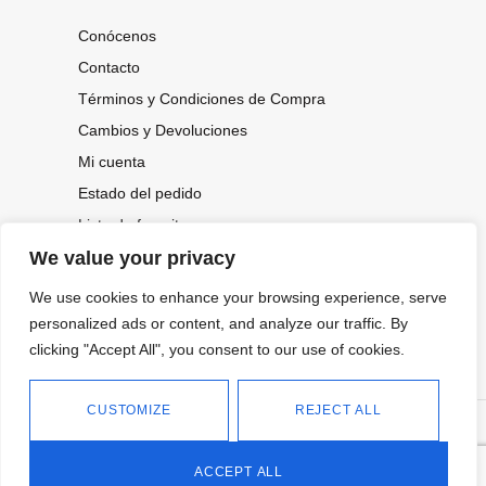
Conócenos
Contacto
Términos y Condiciones de Compra
Cambios y Devoluciones
Mi cuenta
Estado del pedido
Lista de favoritos
We value your privacy
We use cookies to enhance your browsing experience, serve
CONOCE NUESTRAS NOVEDADES,
OFERTAS...
personalized ads or content, and analyze our traffic. By
clicking "Accept All", you consent to our use of cookies.
Suscríbete a nuestra newsletter
CUSTOMIZE
REJECT ALL
©
Política de privacidad
Tienda online de Moda y
|
2026.
Complementos
Política de cookies
ACCEPT ALL