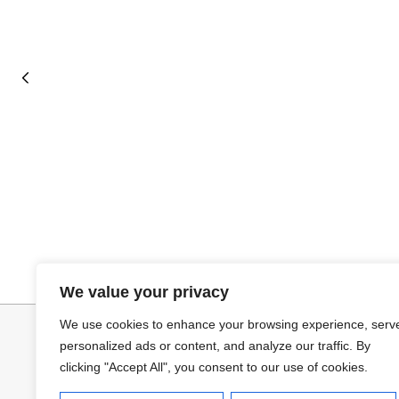
Añadir al carrito
Selecciona
JERSEY CAPA BOSTON
CAMISA CELES
We value your privacy
34,95
€
32,95
€
We use cookies to enhance your browsing experience, serv
personalized ads or content, and analyze our traffic. By
clicking "Accept All", you consent to our use of cookies.