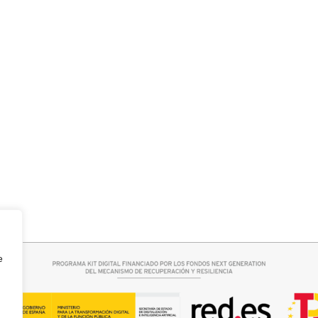
r opciones
Leer más
TE OVERSIZE
PANTALON VAQUERO CAMPANA
e