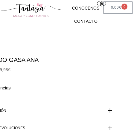
0
0,00
€
CONÓCENOS
CONTACTO
DO GASA ANA
9,95
€
encias
IÓN
DEVOLUCIONES