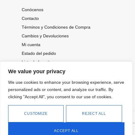
Conócenos
Contacto
Términos y Condiciones de Compra
Cambios y Devoluciones
Mi cuenta
Estado del pedido
Lista de favoritos
We value your privacy
We use cookies to enhance your browsing experience, serve
CONOCE NUESTRAS NOVEDADES,
OFERTAS...
personalized ads or content, and analyze our traffic. By
clicking "Accept All", you consent to our use of cookies.
Suscríbete a nuestra newsletter
CUSTOMIZE
REJECT ALL
©
Política de privacidad
Tienda online de Moda y
|
2026.
Complementos
Política de cookies
ACCEPT ALL