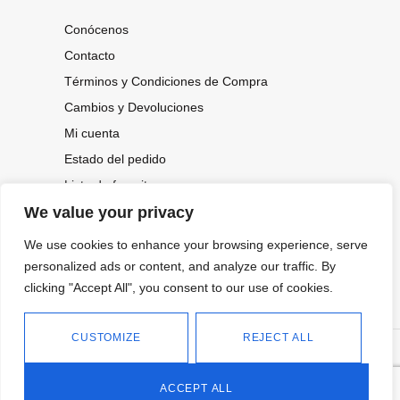
Conócenos
Contacto
Términos y Condiciones de Compra
Cambios y Devoluciones
Mi cuenta
Estado del pedido
Lista de favoritos
We value your privacy
We use cookies to enhance your browsing experience, serve
CONOCE NUESTRAS NOVEDADES,
OFERTAS...
personalized ads or content, and analyze our traffic. By
clicking "Accept All", you consent to our use of cookies.
Suscríbete a nuestra newsletter
CUSTOMIZE
REJECT ALL
©
Política de privacidad
Tienda online de Moda y
|
2026.
Complementos
Política de cookies
ACCEPT ALL