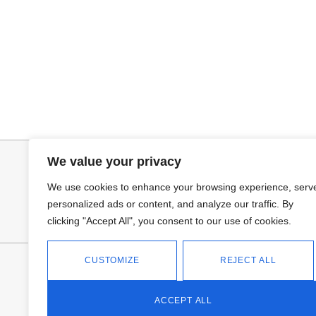
Añadir al carrito
Añadir al ca
TOP SATINADO CUELLO PICO
PANTALON LIN
19,95
€
24,95
€
34,95
€
We value your privacy
We use cookies to enhance your browsing experience, serv
personalized ads or content, and analyze our traffic. By
clicking "Accept All", you consent to our use of cookies.
CUSTOMIZE
REJECT ALL
FANTASÍA - TIENDA
Avd Don Antonio Huertas, 74
13700 Tomelloso (Ciudad Real)
ACCEPT ALL
Teléfono: 618 11 75 02