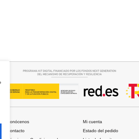
rrito
Añadir al carrito
O RAQUEL
JERSEY CAPA BOSTON
34,95
€
e
Conócenos
Mi cuenta
Contacto
Estado del pedido