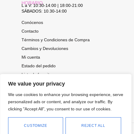
HORARIO
L a V: 10:30-14:00 | 18:00-21:00
SÁBADOS: 10.30-14:00
Conócenos
Contacto
Términos y Condiciones de Compra
Cambios y Devoluciones
Mi cuenta
Estado del pedido
Lista de favoritos
We value your privacy
We use cookies to enhance your browsing experience, serve
CONOCE NUESTRAS NOVEDADES,
OFERTAS...
personalized ads or content, and analyze our traffic. By
clicking "Accept All", you consent to our use of cookies.
Suscríbete a nuestra newsletter
CUSTOMIZE
REJECT ALL
©
Política de privacidad
Tienda online de Moda y
|
2026.