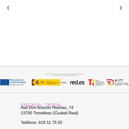
Añadir al carrito
Añadir al carrito
TOP SATINADO CUELLO PICO
PANTALON LINO RAQUEL
19,95
€
24,95
€
34,95
€
FANTASÍA - TIENDA
Avd Don Antonio Huertas, 74
13700 Tomelloso (Ciudad Real)
Teléfono: 618 11 75 02