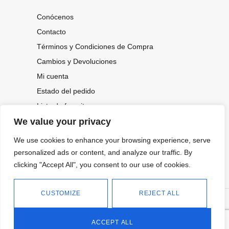
Conócenos
Contacto
Términos y Condiciones de Compra
Cambios y Devoluciones
Mi cuenta
Estado del pedido
Lista de favoritos
We value your privacy
We use cookies to enhance your browsing experience, serve
CONOCE NUESTRAS NOVEDADES,
OFERTAS...
personalized ads or content, and analyze our traffic. By
clicking "Accept All", you consent to our use of cookies.
Suscríbete a nuestra newsletter
CUSTOMIZE
REJECT ALL
©
Política de privacidad
Tienda online de Moda y
|
2026.
Complementos
Política de cookies
ACCEPT ALL