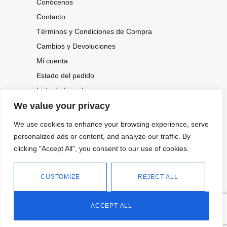
Conócenos
Contacto
Términos y Condiciones de Compra
Cambios y Devoluciones
Mi cuenta
Estado del pedido
Lista de favoritos
We value your privacy
We use cookies to enhance your browsing experience, serve
CONOCE NUESTRAS NOVEDADES,
personalized ads or content, and analyze our traffic. By
OFERTAS...
clicking "Accept All", you consent to our use of cookies.
Suscríbete a nuestra newsletter
CUSTOMIZE
REJECT ALL
©
Política de privacidad
Tienda online de Moda y
|
2026.
Complementos
Política de cookies
ACCEPT ALL