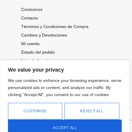
Conócenos
Contacto
Términos y Condiciones de Compra
Cambios y Devoluciones
Mi cuenta
Estado del pedido
Lista de favoritos
We value your privacy
We use cookies to enhance your browsing experience, serve
CONOCE NUESTRAS NOVEDADES,
OFERTAS...
personalized ads or content, and analyze our traffic. By
clicking "Accept All", you consent to our use of cookies.
Suscríbete a nuestra newsletter
CUSTOMIZE
REJECT ALL
©
Política de privacidad
Tienda online de Moda y
|
2026.
Complementos
Política de cookies
ACCEPT ALL