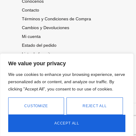
Conócenos
Contacto
Términos y Condiciones de Compra
Cambios y Devoluciones
Mi cuenta
Estado del pedido
Lista de favoritos
We value your privacy
We use cookies to enhance your browsing experience, serve
CONOCE NUESTRAS NOVEDADES,
personalized ads or content, and analyze our traffic. By
OFERTAS...
clicking "Accept All", you consent to our use of cookies.
Suscríbete a nuestra newsletter
CUSTOMIZE
REJECT ALL
©
Política de privacidad
Tienda online de Moda y
|
2026.
Complementos
Política de cookies
ACCEPT ALL