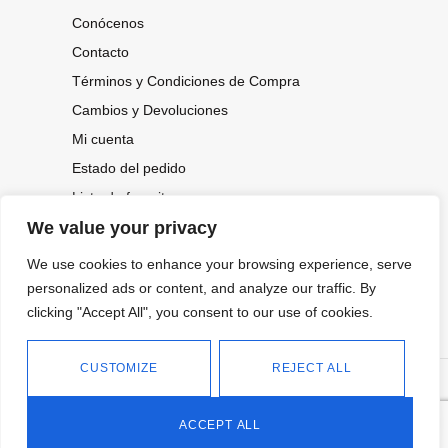
Conócenos
Contacto
Términos y Condiciones de Compra
Cambios y Devoluciones
Mi cuenta
Estado del pedido
Lista de favoritos
We value your privacy
We use cookies to enhance your browsing experience, serve
CONOCE NUESTRAS NOVEDADES,
personalized ads or content, and analyze our traffic. By
OFERTAS...
clicking "Accept All", you consent to our use of cookies.
Suscríbete a nuestra newsletter
CUSTOMIZE
REJECT ALL
©
Política de privacidad
Tienda online de Moda y
|
2026.
Complementos
Política de cookies
ACCEPT ALL