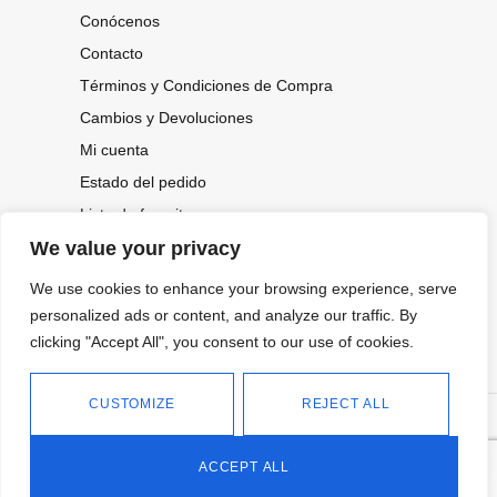
Conócenos
Contacto
Términos y Condiciones de Compra
Cambios y Devoluciones
Mi cuenta
Estado del pedido
Lista de favoritos
We value your privacy
We use cookies to enhance your browsing experience, serve
CONOCE NUESTRAS NOVEDADES,
OFERTAS...
personalized ads or content, and analyze our traffic. By
clicking "Accept All", you consent to our use of cookies.
Suscríbete a nuestra newsletter
CUSTOMIZE
REJECT ALL
©
Política de privacidad
Tienda online de Moda y
|
2026.
Complementos
Política de cookies
ACCEPT ALL