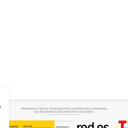
Añadir al carrito
QUERO CAMPANA
CAPA BRILLIS
15,00
€
29,95
€
e