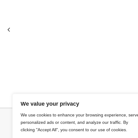
Añadir al carrito
Leer más
JERSEY CAPA BOSTON
PANTALON VA
We value your privacy
34,95
€
We use cookies to enhance your browsing experience, serv
personalized ads or content, and analyze our traffic. By
clicking "Accept All", you consent to our use of cookies.