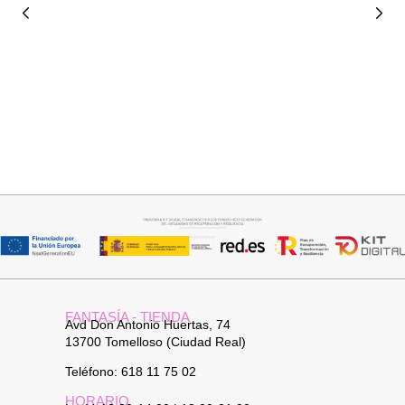
Seleccionar opciones
Añadir al carrito
GABARDINA CLASI
JERSEY CAPA BOSTON
52,95
€
34,95
€
FANTASÍA - TIENDA
Avd Don Antonio Huertas, 74
13700 Tomelloso (Ciudad Real)
Teléfono: 618 11 75 02
HORARIO