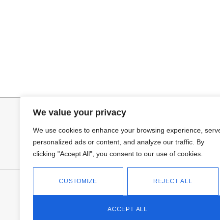
Añadir al carrito
Selecciona
PANTALON LINO RAQUEL
GABARDINA CL
34,95
€
52,95
€
We value your privacy
We use cookies to enhance your browsing experience, serv
personalized ads or content, and analyze our traffic. By
clicking "Accept All", you consent to our use of cookies.
CUSTOMIZE
REJECT ALL
FANTASÍA - TIENDA
Avd Don Antonio Huertas, 74
13700 Tomelloso (Ciudad Real)
ACCEPT ALL
Teléfono: 618 11 75 02