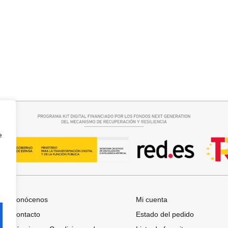
r opciones
Añadir al carrito
ASI
JERSEY CAPA BOSTON
34,95
€
e
Conócenos
Mi cuenta
Contacto
Estado del pedido