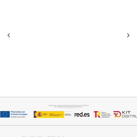
Seleccionar opciones
Añadir al carrito
VAQUERO AZUL LUXE
JERSEY CAPA BOSTON
32,95
€
34,95
€