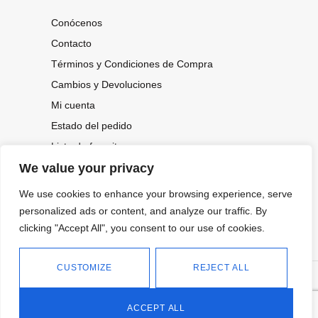
Conócenos
Contacto
Términos y Condiciones de Compra
Cambios y Devoluciones
Mi cuenta
Estado del pedido
Lista de favoritos
We value your privacy
We use cookies to enhance your browsing experience, serve
CONOCE NUESTRAS NOVEDADES,
OFERTAS...
personalized ads or content, and analyze our traffic. By
clicking "Accept All", you consent to our use of cookies.
Suscríbete a nuestra newsletter
CUSTOMIZE
REJECT ALL
©
Política de privacidad
Tienda online de Moda y
|
2026.
Complementos
Política de cookies
ACCEPT ALL