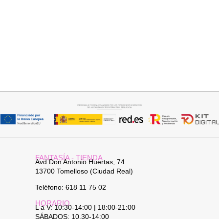
Leer más
Añadir al carrito
PANTALON VAQUERO
CAPA BRILLIS
CAMPANA
15,00
€
29,95
€
FANTASÍA - TIENDA
Avd Don Antonio Huertas, 74
13700 Tomelloso (Ciudad Real)
Teléfono: 618 11 75 02
HORARIO
L a V: 10:30-14:00 | 18:00-21:00
SÁBADOS: 10.30-14:00