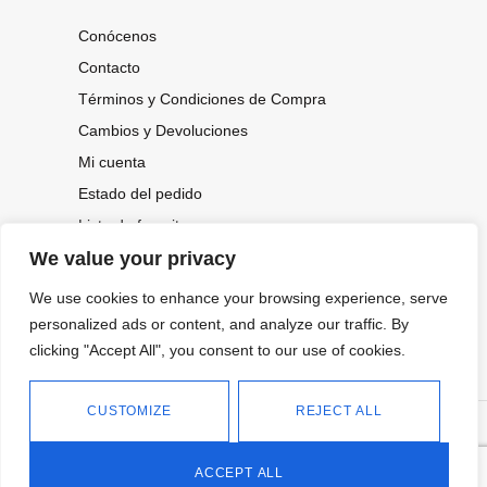
Conócenos
Contacto
Términos y Condiciones de Compra
Cambios y Devoluciones
Mi cuenta
Estado del pedido
Lista de favoritos
We value your privacy
We use cookies to enhance your browsing experience, serve
CONOCE NUESTRAS NOVEDADES,
OFERTAS...
personalized ads or content, and analyze our traffic. By
clicking "Accept All", you consent to our use of cookies.
Suscríbete a nuestra newsletter
CUSTOMIZE
REJECT ALL
©
Política de privacidad
Tienda online de Moda y
|
2026.
Complementos
Política de cookies
ACCEPT ALL