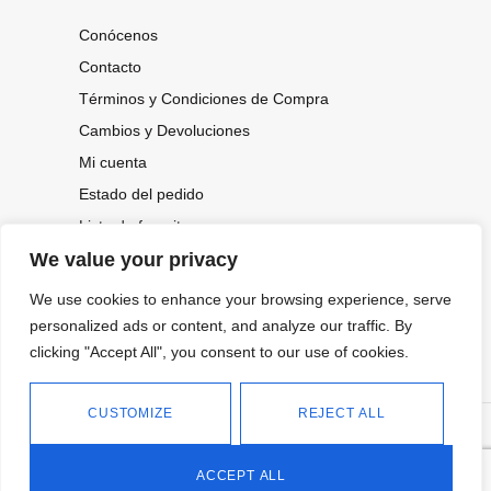
Conócenos
Contacto
Términos y Condiciones de Compra
Cambios y Devoluciones
Mi cuenta
Estado del pedido
Lista de favoritos
We value your privacy
We use cookies to enhance your browsing experience, serve
CONOCE NUESTRAS NOVEDADES,
OFERTAS...
personalized ads or content, and analyze our traffic. By
clicking "Accept All", you consent to our use of cookies.
Suscríbete a nuestra newsletter
CUSTOMIZE
REJECT ALL
©
Política de privacidad
Tienda online de Moda y
|
2026.
Complementos
Política de cookies
ACCEPT ALL