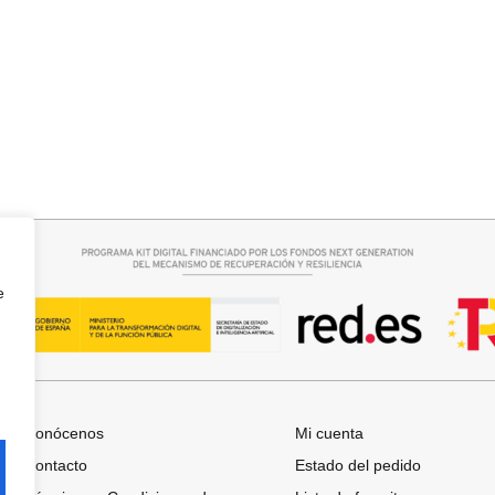
Seleccionar opciones
QUERO CAMPANA
BOTIN COWBOY SERRAJE
42,95
€
e
Conócenos
Mi cuenta
Contacto
Estado del pedido