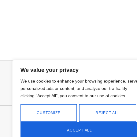
Seleccionar opciones
Leer más
GABARDINA CLASI
PANTALON VA
52,95
€
We value your privacy
We use cookies to enhance your browsing experience, serv
personalized ads or content, and analyze our traffic. By
clicking "Accept All", you consent to our use of cookies.
CUSTOMIZE
REJECT ALL
FANTASÍA - TIENDA
Avd Don Antonio Huertas, 74
13700 Tomelloso (Ciudad Real)
ACCEPT ALL
Teléfono: 618 11 75 02