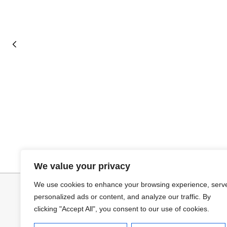
Seleccionar opciones
Añadir al ca
VAQUERO AZUL LUXE
PANTALON LIN
We value your privacy
32,95
€
34,95
€
We use cookies to enhance your browsing experience, serv
personalized ads or content, and analyze our traffic. By
clicking "Accept All", you consent to our use of cookies.