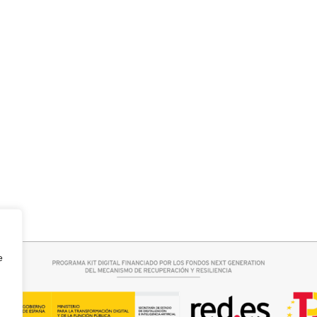
rrito
Leer más
O RAQUEL
PANTALON VAQUERO CAMPANA
e