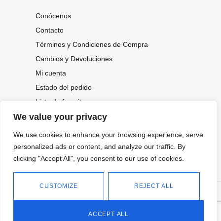
Conócenos
Contacto
Términos y Condiciones de Compra
Cambios y Devoluciones
Mi cuenta
Estado del pedido
Lista de favoritos
We value your privacy
We use cookies to enhance your browsing experience, serve
CONOCE NUESTRAS NOVEDADES,
OFERTAS...
personalized ads or content, and analyze our traffic. By
clicking "Accept All", you consent to our use of cookies.
Suscríbete a nuestra newsletter
CUSTOMIZE
REJECT ALL
©
Política de privacidad
Tienda online de Moda y
|
2026.
Complementos
Política de cookies
ACCEPT ALL