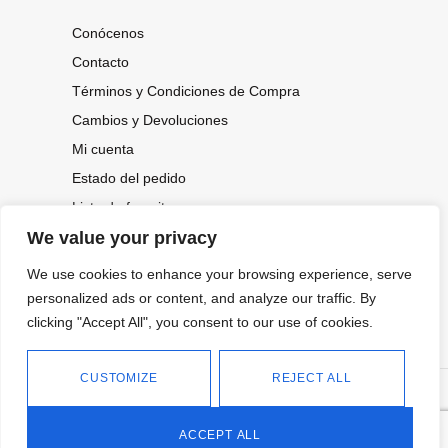
Conócenos
Contacto
Términos y Condiciones de Compra
Cambios y Devoluciones
Mi cuenta
Estado del pedido
Lista de favoritos
We value your privacy
We use cookies to enhance your browsing experience, serve
CONOCE NUESTRAS NOVEDADES,
OFERTAS...
personalized ads or content, and analyze our traffic. By
clicking "Accept All", you consent to our use of cookies.
Suscríbete a nuestra newsletter
CUSTOMIZE
REJECT ALL
©
Política de privacidad
Tienda online de Moda y
|
2026.
Complementos
Política de cookies
ACCEPT ALL