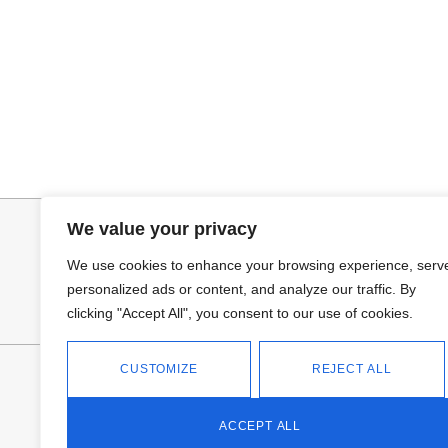
Seleccionar opciones
Selecciona
VAQUERO AZUL LUXE
GABARDINA CL
32,95
€
52,95
€
We value your privacy
We use cookies to enhance your browsing experience, serv
personalized ads or content, and analyze our traffic. By
clicking "Accept All", you consent to our use of cookies.
CUSTOMIZE
REJECT ALL
FANTASÍA - TIENDA
Avd Don Antonio Huertas, 74
13700 Tomelloso (Ciudad Real)
ACCEPT ALL
Teléfono: 618 11 75 02