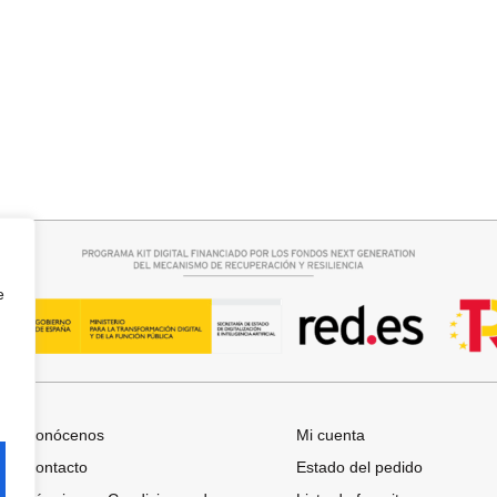
r opciones
Añadir al carrito
ASI
JERSEY CAPA BOSTON
34,95
€
e
Conócenos
Mi cuenta
Contacto
Estado del pedido