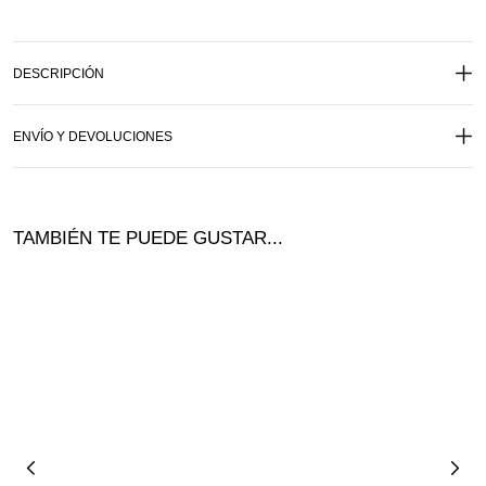
DESCRIPCIÓN
ENVÍO Y DEVOLUCIONES
TAMBIÉN TE PUEDE GUSTAR...
Ofer
¡Ofer
ta!
ta!