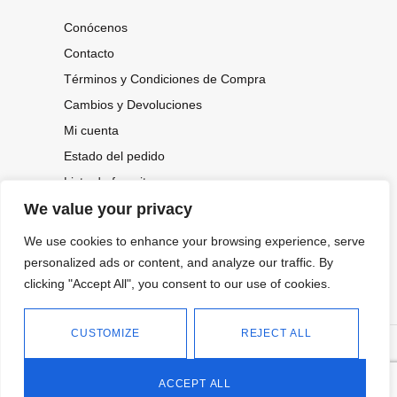
Conócenos
Contacto
Términos y Condiciones de Compra
Cambios y Devoluciones
Mi cuenta
Estado del pedido
Lista de favoritos
We value your privacy
We use cookies to enhance your browsing experience, serve
CONOCE NUESTRAS NOVEDADES,
OFERTAS...
personalized ads or content, and analyze our traffic. By
clicking "Accept All", you consent to our use of cookies.
Suscríbete a nuestra newsletter
CUSTOMIZE
REJECT ALL
©
Política de privacidad
Tienda online de Moda y
|
2026.
Complementos
Política de cookies
ACCEPT ALL