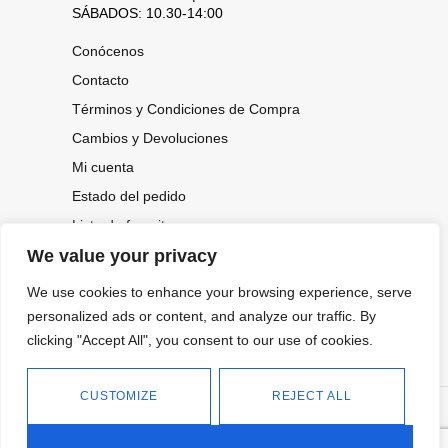
SÁBADOS: 10.30-14:00
Conócenos
Contacto
Términos y Condiciones de Compra
Cambios y Devoluciones
Mi cuenta
Estado del pedido
Lista de favoritos
We value your privacy
We use cookies to enhance your browsing experience, serve
CONOCE NUESTRAS NOVEDADES,
personalized ads or content, and analyze our traffic. By
OFERTAS...
clicking "Accept All", you consent to our use of cookies.
Suscríbete a nuestra newsletter
CUSTOMIZE
REJECT ALL
©
Política de privacidad
Tienda online de Moda y
|
2026.
Complementos
Política de cookies