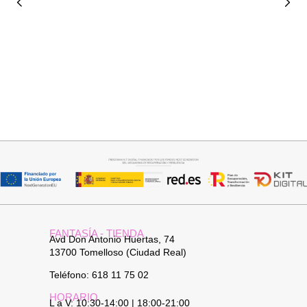
Seleccionar opciones
Leer más
VAQUERO AZUL LUXE
PANTALON VAQUERO
CAMPANA
32,95
€
FANTASÍA - TIENDA
Avd Don Antonio Huertas, 74
13700 Tomelloso (Ciudad Real)
Teléfono: 618 11 75 02
HORARIO
L a V: 10:30-14:00 | 18:00-21:00