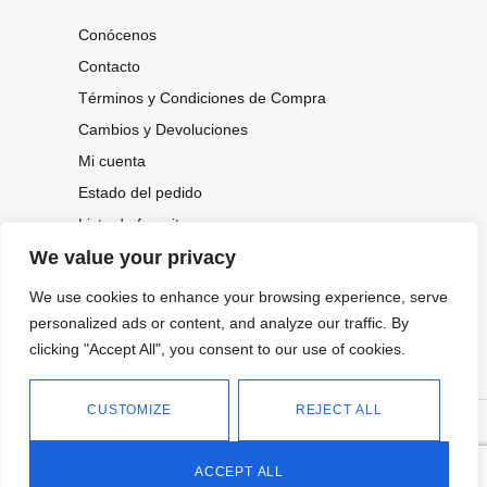
Conócenos
Contacto
Términos y Condiciones de Compra
Cambios y Devoluciones
Mi cuenta
Estado del pedido
Lista de favoritos
We value your privacy
We use cookies to enhance your browsing experience, serve
CONOCE NUESTRAS NOVEDADES,
OFERTAS...
personalized ads or content, and analyze our traffic. By
clicking "Accept All", you consent to our use of cookies.
Suscríbete a nuestra newsletter
CUSTOMIZE
REJECT ALL
©
Política de privacidad
Tienda online de Moda y
|
2026.
Complementos
Política de cookies
ACCEPT ALL