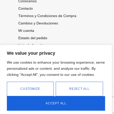
Conócenos
Contacto
Términos y Condiciones de Compra
Cambios y Devoluciones
Mi cuenta
Estado del pedido
Lista de favoritos
We value your privacy
We use cookies to enhance your browsing experience, serve
CONOCE NUESTRAS NOVEDADES,
personalized ads or content, and analyze our traffic. By
OFERTAS...
clicking "Accept All", you consent to our use of cookies.
Suscríbete a nuestra newsletter
CUSTOMIZE
REJECT ALL
©
Política de privacidad
Tienda online de Moda y
|
2026.
Complementos
Política de cookies
ACCEPT ALL