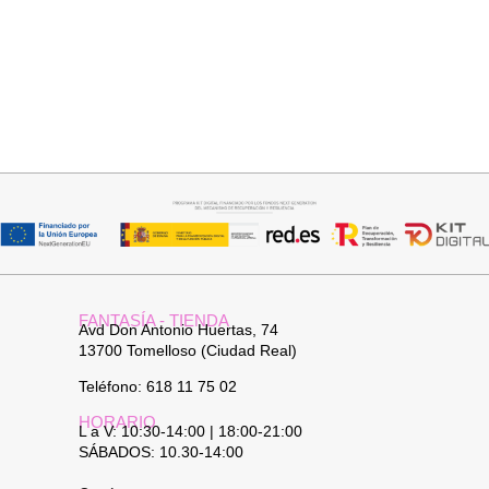
Añadir al carrito
Añadir al carrito
JERSEY LULU ROSA
JERSEY LULU CELESTE
35,95
€
35,95
€
FANTASÍA - TIENDA
Avd Don Antonio Huertas, 74
13700 Tomelloso (Ciudad Real)
Teléfono: 618 11 75 02
HORARIO
L a V: 10:30-14:00 | 18:00-21:00
SÁBADOS: 10.30-14:00