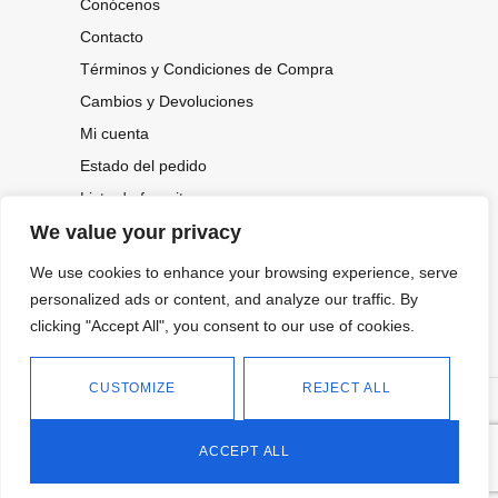
Conócenos
Contacto
Términos y Condiciones de Compra
Cambios y Devoluciones
Mi cuenta
Estado del pedido
Lista de favoritos
We value your privacy
We use cookies to enhance your browsing experience, serve
CONOCE NUESTRAS NOVEDADES,
personalized ads or content, and analyze our traffic. By
OFERTAS...
clicking "Accept All", you consent to our use of cookies.
Suscríbete a nuestra newsletter
CUSTOMIZE
REJECT ALL
©
Política de privacidad
Tienda online de Moda y
|
2026.
Complementos
Política de cookies
ACCEPT ALL