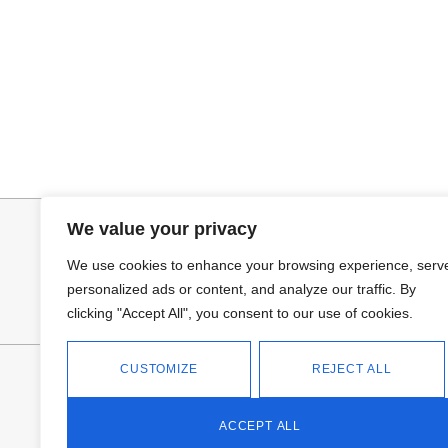
Añadir al carrito
Añadir al ca
TOP SATINADO CUELLO PICO
PANTALON LIN
19,95
€
24,95
€
34,95
€
We value your privacy
We use cookies to enhance your browsing experience, serv
personalized ads or content, and analyze our traffic. By
clicking "Accept All", you consent to our use of cookies.
CUSTOMIZE
REJECT ALL
FANTASÍA - TIENDA
Avd Don Antonio Huertas, 74
13700 Tomelloso (Ciudad Real)
ACCEPT ALL
Teléfono: 618 11 75 02