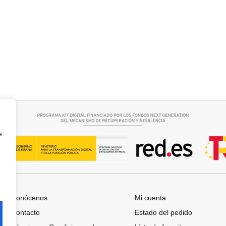
rrito
Leer más
O RAQUEL
PANTALON VAQUERO CAMPANA
e
Conócenos
Mi cuenta
Contacto
Estado del pedido