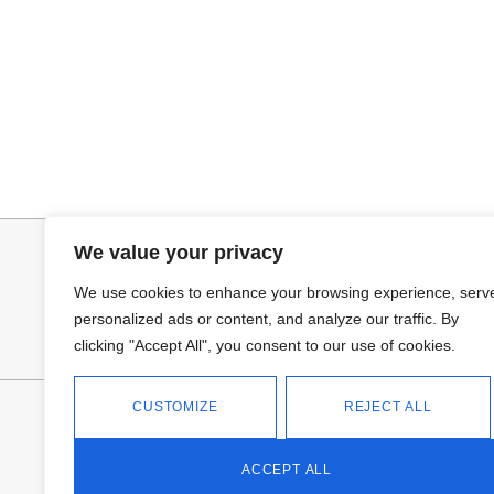
Seleccionar opciones
Añadir al ca
VAQUERO AZUL LUXE
PANTALON LIN
32,95
€
34,95
€
We value your privacy
We use cookies to enhance your browsing experience, serv
personalized ads or content, and analyze our traffic. By
clicking "Accept All", you consent to our use of cookies.
CUSTOMIZE
REJECT ALL
FANTASÍA - TIENDA
Avd Don Antonio Huertas, 74
13700 Tomelloso (Ciudad Real)
ACCEPT ALL
Teléfono: 618 11 75 02