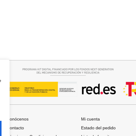
rrito
Añadir al carrito
O RAQUEL
JERSEY CAPA BOSTON
34,95
€
e
Conócenos
Mi cuenta
Contacto
Estado del pedido