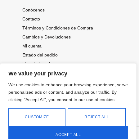
Conócenos
Contacto
Términos y Condiciones de Compra
Cambios y Devoluciones
Mi cuenta
Estado del pedido
Lista de favoritos
We value your privacy
We use cookies to enhance your browsing experience, serve
CONOCE NUESTRAS NOVEDADES,
OFERTAS...
personalized ads or content, and analyze our traffic. By
clicking "Accept All", you consent to our use of cookies.
Suscríbete a nuestra newsletter
CUSTOMIZE
REJECT ALL
©
Política de privacidad
Tienda online de Moda y
|
2026.
Complementos
Política de cookies
ACCEPT ALL