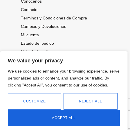
Conócenos
Contacto
Términos y Condiciones de Compra
Cambios y Devoluciones
Mi cuenta
Estado del pedido
Lista de favoritos
We value your privacy
We use cookies to enhance your browsing experience, serve
CONOCE NUESTRAS NOVEDADES,
personalized ads or content, and analyze our traffic. By
OFERTAS...
clicking "Accept All", you consent to our use of cookies.
Suscríbete a nuestra newsletter
CUSTOMIZE
REJECT ALL
©
Política de privacidad
Tienda online de Moda y
|
2026.
Complementos
Política de cookies
ACCEPT ALL