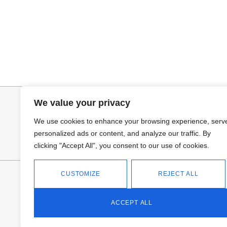
Añadir al carrito
Añadir al ca
BOLSO BANDOLERA DAVID
BUFANDA BASI
26,95
€
14,95
€
We value your privacy
We use cookies to enhance your browsing experience, serv
personalized ads or content, and analyze our traffic. By
clicking "Accept All", you consent to our use of cookies.
CUSTOMIZE
REJECT ALL
FANTASÍA - TIENDA
Avd Don Antonio Huertas, 74
13700 Tomelloso (Ciudad Real)
ACCEPT ALL
Teléfono: 618 11 75 02
HORARIO
L a V: 10:30-14:00 | 18:00-21:00