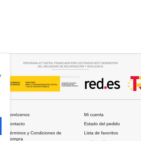
rrito
Añadir al carrito
CUELLO PELO SINTETICO
25,95
€
e
Conócenos
Mi cuenta
Contacto
Estado del pedido
Términos y Condiciones de
Lista de favoritos
Compra