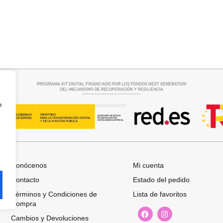
rrito
Añadir al carrito
CUELLO PELO SINTETICO
25,95
€
e
Conócenos
Mi cuenta
Contacto
Estado del pedido
Términos y Condiciones de
Lista de favoritos
Compra
Cambios y Devoluciones