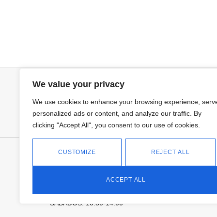
Añadir al carrito
Añadir al ca
BOLSO HOMBRO PITER
COLLAR HOJA
32,95
€
19,95
€
We value your privacy
We use cookies to enhance your browsing experience, serv
personalized ads or content, and analyze our traffic. By
clicking "Accept All", you consent to our use of cookies.
FANTASÍA - TIENDA
CUSTOMIZE
REJECT ALL
Avd Don Antonio Huertas, 74
13700 Tomelloso (Ciudad Real)
ACCEPT ALL
Teléfono: 618 11 75 02
HORARIO
L a V: 10:30-14:00 | 18:00-21:00
SÁBADOS: 10.30-14:00