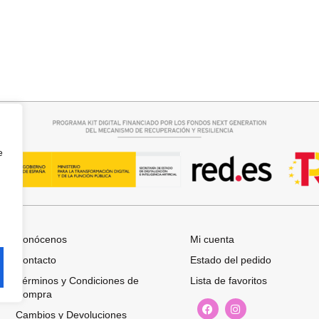
rrito
Añadir al carrito
SINTETICO
CUELLO PELO SINTETICO
25,95
€
e
Conócenos
Mi cuenta
Contacto
Estado del pedido
Términos y Condiciones de
Lista de favoritos
Compra
Cambios y Devoluciones