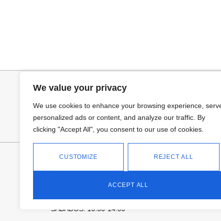
Añadir al carrito
Añadir al ca
BUFANDA BASI
CUELLO PELO 
14,95
€
25,95
€
We value your privacy
We use cookies to enhance your browsing experience, serv
personalized ads or content, and analyze our traffic. By
clicking "Accept All", you consent to our use of cookies.
FANTASÍA - TIENDA
CUSTOMIZE
REJECT ALL
Avd Don Antonio Huertas, 74
13700 Tomelloso (Ciudad Real)
ACCEPT ALL
Teléfono: 618 11 75 02
HORARIO
L a V: 10:30-14:00 | 18:00-21:00
SÁBADOS: 10.30-14:00