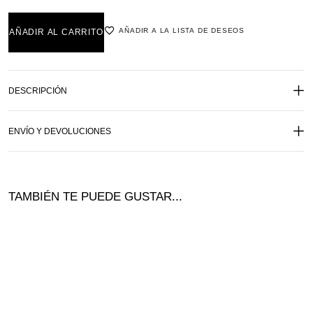
AÑADIR A LA LISTA DE DESEOS
AÑADIR AL CARRITO
DESCRIPCIÓN
ENVÍO Y DEVOLUCIONES
TAMBIÉN TE PUEDE GUSTAR...
Ofer
ta!