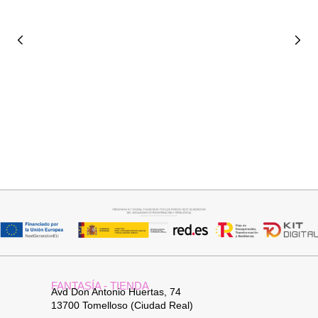
Añadir al carrito
Añadir al carrito
BOLSO BANDOLERA DAVID
BUFANDA BASI
26,95
€
14,95
€
FANTASÍA - TIENDA
Avd Don Antonio Huertas, 74
13700 Tomelloso (Ciudad Real)