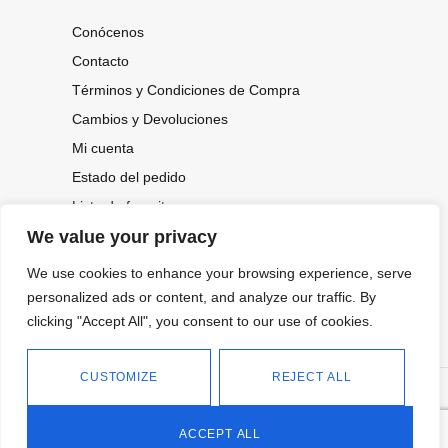
Conócenos
Contacto
Términos y Condiciones de Compra
Cambios y Devoluciones
Mi cuenta
Estado del pedido
Lista de favoritos
We value your privacy
We use cookies to enhance your browsing experience, serve
CONOCE NUESTRAS NOVEDADES,
OFERTAS...
personalized ads or content, and analyze our traffic. By
clicking "Accept All", you consent to our use of cookies.
Suscríbete a nuestra newsletter
CUSTOMIZE
REJECT ALL
©
Política de privacidad
Tienda online de Moda y
|
2026.
Complementos
Política de cookies
ACCEPT ALL