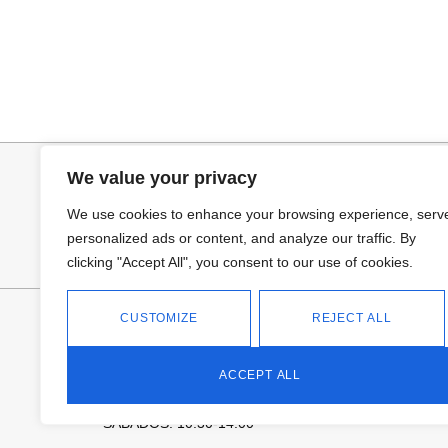
Añadir al carrito
Añadir al ca
BOLSO BANDOLERA DAVID
CUELLO PELO 
26,95
€
25,95
€
We value your privacy
We use cookies to enhance your browsing experience, serv
personalized ads or content, and analyze our traffic. By
clicking "Accept All", you consent to our use of cookies.
FANTASÍA - TIENDA
CUSTOMIZE
REJECT ALL
Avd Don Antonio Huertas, 74
13700 Tomelloso (Ciudad Real)
ACCEPT ALL
Teléfono: 618 11 75 02
HORARIO
L a V: 10:30-14:00 | 18:00-21:00
SÁBADOS: 10.30-14:00