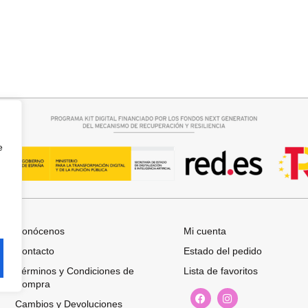
rrito
Añadir al carrito
SINTETICO
CUELLO PELO CORTO SINTETI
19,95
€
e
Conócenos
Mi cuenta
Contacto
Estado del pedido
Términos y Condiciones de
Lista de favoritos
Compra
Cambios y Devoluciones